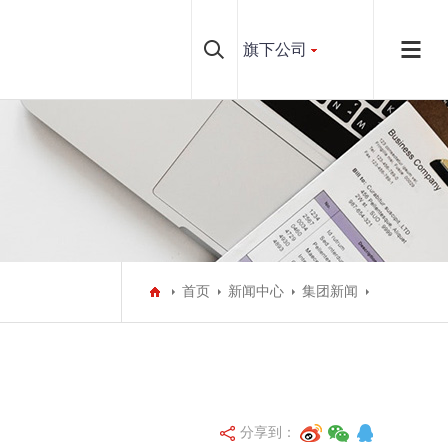
旗下公司
首页
新闻中心
集团新闻
分享到：