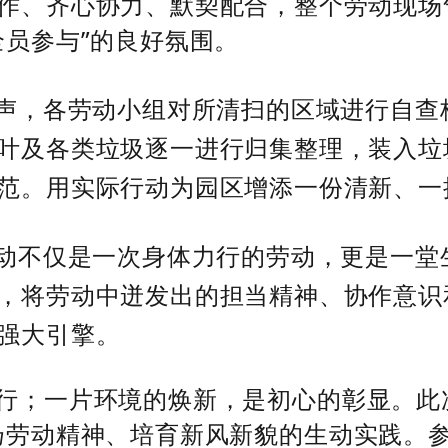
作、齐心协力、默契配合，整个劳动现场
全员参与”的良好氛围。
声，各劳动小组对所清扫的区域进行自查
叶及各类垃圾逐一进行归集整理，装入垃
范。用实际行动为园区增添一份清新、一
不仅是一次身体力行的劳动，更是一堂生
，将劳动中迸发出的担当精神、协作意识
强大引擎。
；一片环境的焕新，是初心的彰显。此
扬劳动精神、培育新风新貌的生动
实践
。