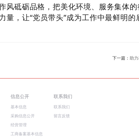
作风砥砺品格，把美化环境、服务集体的
力量，让
“党员带头”成为工作中最鲜明的
下一篇：
助力
信息公开
联系我们
基本信息
联系我们
采购信息公开
留言反馈
经营管理
工商备案基本信息