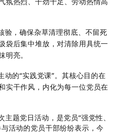
气氛热烈、干劲十足、劳动热情高
核验，确保杂草清理彻底、不留死
圾袋后集中堆放，对清除用具统一
抹明亮。
动的“实践党课”。其核心目的在
和实干作风，内化为每一位党员在
次主题党日活动，是党员
“
强党性
、
参与活动的党员
干部纷纷
表示，今