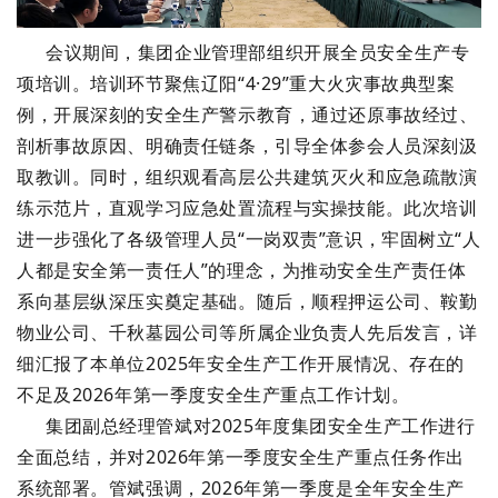
会议期间，集团企业管理部组织开展全员安全生产专
项培训。培训环节聚焦辽阳
“4·29”重大火灾事故典型案
例，开展深刻的安全生产警示教育，通过还原事故经过、
剖析事故原因、明确责任链条，引导全体参会人员深刻汲
取教训。同时，组织观看高层公共建筑灭火和应急疏散演
练示范片，直观学习应急处置流程与实操技能。此次培训
进一步强化了各级管理人员“一岗双责”意识，牢固树立“人
人都是安全第一责任人”的理念，为推动安全生产责任体
系向基层纵深压实奠定基础。随后，顺程
押运
公司、鞍勤
物业
公司
、千秋墓园
公司
等所属企业负责人先后发言，详
细汇报了本单位
2025年安全生产工作开展情况、存在的
不足及2026年第一季度安全生产重点工作计划。
集团副总经理管斌对
2025年度集团安全生产工作进行
全面总结，并对2026年第一季度安全生产重点任务作出
系统部署。管斌强调，2026年第一季度是全年安全生产