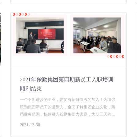
2021年鞍勤集团第四期新员工入职培训
顺利结束
一个不断进步的企业，需要有新鲜血液的加入！为增强
鞍勤集团新员工的凝聚力，全面了解集团企业文化，熟
悉业务范围，快速融入鞍勤集团大家庭，为期三天的新
员工入职培训于12月24日在集团机关三楼培训教室顺利
2021-12-30
结束...