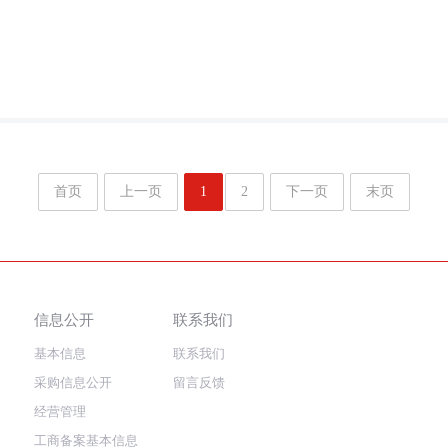
首页
上一页
1
2
下一页
末页
信息公开
联系我们
基本信息
联系我们
采购信息公开
留言反馈
经营管理
工商备案基本信息