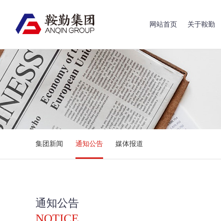
网站首页
关于鞍勤
集团新闻
通知公告
媒体报道
通知公告
NOTICE