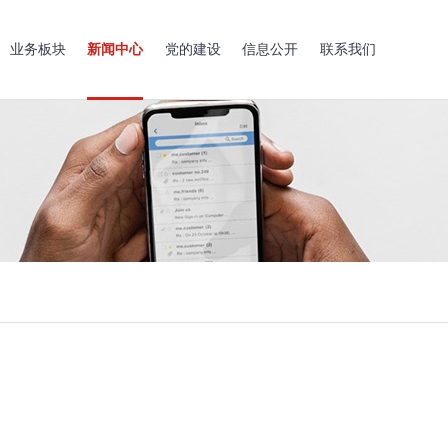
业务板块
新闻中心
党的建设
信息公开
联系我们