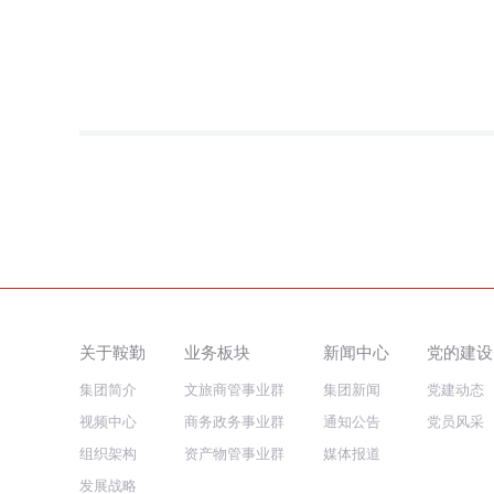
关于鞍勤
业务板块
新闻中心
党的建设
集团简介
文旅商管事业群
集团新闻
党建动态
视频中心
商务政务事业群
通知公告
党员风采
组织架构
资产物管事业群
媒体报道
发展战略