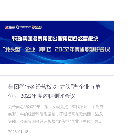
集团举行各经营板块“龙头型”企业（单
位） 2022年度述职测评会议
为全面总结2022年工作，发现亮点、查找不足，不断夯
实新一年的经营和管理基础，不断提高鞍勤集团、温泉
集团、公服集团各经营板块“龙头型”企业（单位）领导
班子成员履职能力，1月16日下午，集团举行了各经营...
2023-01-18