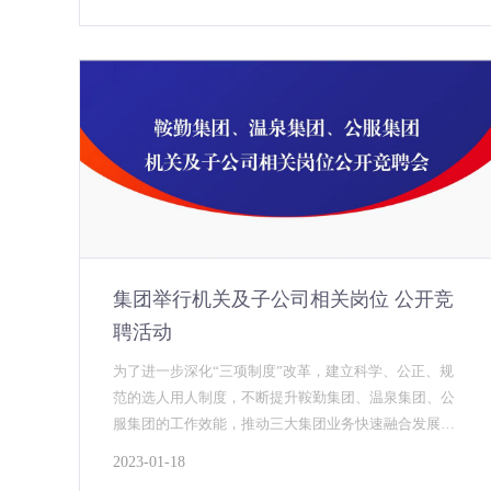
集团举行机关及子公司相关岗位 公开竞
聘活动
为了进一步深化“三项制度”改革，建立科学、公正、规
范的选人用人制度，不断提升鞍勤集团、温泉集团、公
服集团的工作效能，推动三大集团业务快速融合发展，
1月16日下午，集团举行了机关及子公司相关岗位公开
2023-01-18
竞聘...