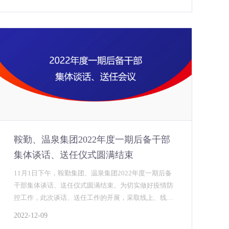
鞍勤、温泉集团2022年度一期后备干部
集体谈话、送任仪式圆满结束
11月1日下午，鞍勤集团、温泉集团2022年度一期后备
干部集体谈话、送任仪式圆满结束。为切实做好疫情防
控工作，此次谈话、送任工作的开展，采取线上、线下
相结合的方式进行，减少参会人数，严查核酸报告。
2022-12-09
会...